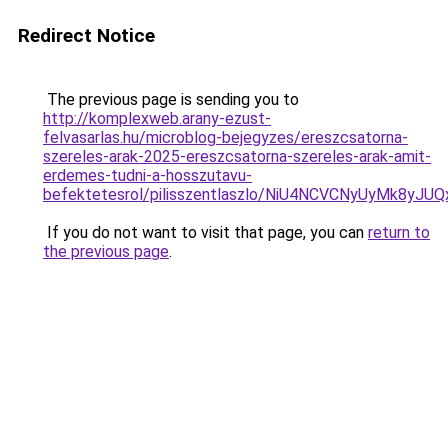
Redirect Notice
The previous page is sending you to
http://komplexweb.arany-ezust-
felvasarlas.hu/microblog-bejegyzes/ereszcsatorna-
szereles-arak-2025-ereszcsatorna-szereles-arak-amit-
erdemes-tudni-a-hosszutavu-
befektetesrol/pilisszentlaszlo/NiU4NCVCNyUyM
If you do not want to visit that page, you can
return to
the previous page
.