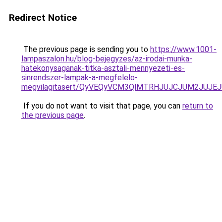
Redirect Notice
The previous page is sending you to
https://www.1001-
lampaszalon.hu/blog-bejegyzes/az-irodai-munka-
hatekonysaganak-titka-asztali-mennyezeti-es-
sinrendszer-lampak-a-megfelelo-
megvilagitasert/QyVEQyVCM3QlMTRHJUJCJUM2JUJEJ
If you do not want to visit that page, you can
return to
the previous page
.